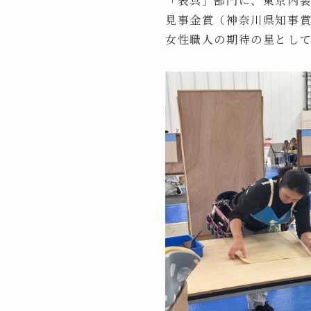
「表具」部門に、東京内
見事金賞（神奈川県知事
女性職人の期待の星とし